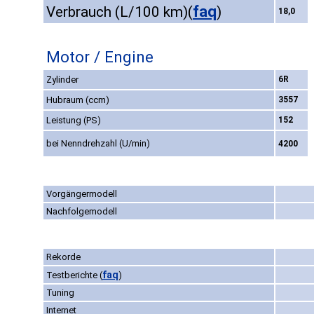
faq
Verbrauch (L/100 km)
(
)
18,0
Motor / Engine
Zylinder
6R
Hubraum (ccm)
3557
Leistung (PS)
152
bei Nenndrehzahl (U/min)
4200
Vorgängermodell
Nachfolgemodell
Rekorde
faq
Testberichte
(
)
Tuning
Internet