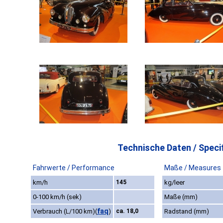
Technische Daten / Specif
Fahrwerte / Performance
Maße / Measures
km/h
145
kg/leer
0-100 km/h (sek)
Maße (mm)
faq
Verbrauch (L/100 km)
(
)
ca. 18,0
Radstand (mm)