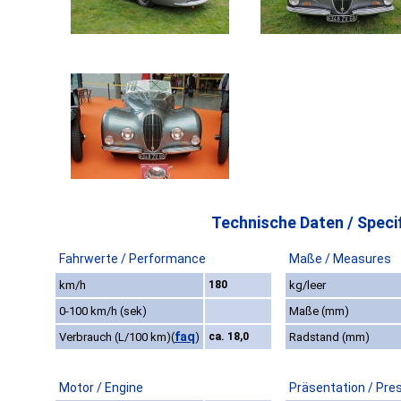
Technische Daten / Specif
Fahrwerte / Performance
Maße / Measures
km/h
180
kg/leer
0-100 km/h (sek)
Maße (mm)
faq
Verbrauch (L/100 km)
(
)
ca. 18,0
Radstand (mm)
Motor / Engine
Präsentation / Pre