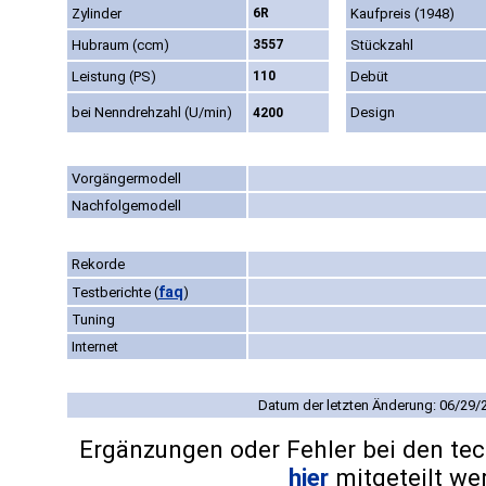
Zylinder
6R
Kaufpreis (1948)
Hubraum (ccm)
3557
Stückzahl
Leistung (PS)
110
Debüt
bei Nenndrehzahl (U/min)
Design
4200
Vorgängermodell
Nachfolgemodell
Rekorde
faq
Testberichte
(
)
Tuning
Internet
Datum der letzten Änderung: 06/29/
Ergänzungen oder Fehler bei den te
hier
mitgeteilt we