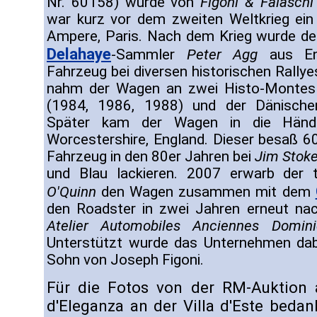
Nr. 60158) wurde von
Figoni & Falaschi
war kurz vor dem zweiten Weltkrieg ei
Ampere, Paris. Nach dem Krieg wurde d
Delahaye
-Sammler
Peter Agg
aus Eng
Fahrzeug bei diversen historischen Rally
nahm der Wagen an zwei Histo-Montes t
(1984, 1986, 1988) und der Dänischen
Später kam der Wagen in die Hä
Worcestershire, England. Dieser besaß 6
Fahrzeug in den 80er Jahren bei
Jim Stok
und Blau lackieren. 2007 erwarb der
O'Quinn
den Wagen zusammen mit dem
den Roadster in zwei Jahren erneut na
Atelier Automobiles Anciennes Domini
Unterstützt wurde das Unternehmen da
Sohn von Joseph Figoni.
Für die Fotos von der RM-Auktion 
d'Eleganza an der Villa d'Este bedan