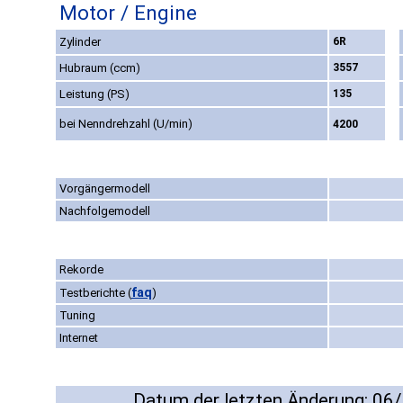
Motor / Engine
Zylinder
6R
Hubraum (ccm)
3557
Leistung (PS)
135
bei Nenndrehzahl (U/min)
4200
Vorgängermodell
Nachfolgemodell
Rekorde
faq
Testberichte
(
)
Tuning
Internet
Datum der letzten Änderung: 06