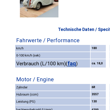
Technische Daten / Specif
Fahrwerte / Performance
km/h
180
0-100 km/h (sek)
faq
Verbrauch (L/100 km)
(
)
ca. 18,0
Motor / Engine
Zylinder
6R
Hubraum (ccm)
3557
Leistung (PS)
130
bei Nenndrehzahl (U/min)
4200