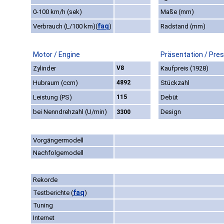
0-100 km/h (sek)
Maße (mm)
faq
Verbrauch (L/100 km)
(
)
Radstand (mm)
Motor / Engine
Präsentation / Pre
Zylinder
V8
Kaufpreis (1928)
Hubraum (ccm)
4892
Stückzahl
Leistung (PS)
115
Debüt
bei Nenndrehzahl (U/min)
Design
3300
Vorgängermodell
Nachfolgemodell
Rekorde
faq
Testberichte
(
)
Tuning
Internet