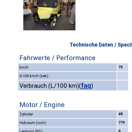
Technische Daten / Specif
Fahrwerte / Performance
km/h
75
0-100 km/h (sek)
faq
Verbrauch (L/100 km)
(
)
Motor / Engine
Zylinder
4R
Hubraum (ccm)
779
Leistung (PS)
6