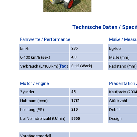
Technische Daten / Specif
Fahrwerte / Performance
Maße / Meas
km/h
235
kg/leer
0-100 km/h (sek)
4,0
Maße (mm)
faq
Verbrauch (L/100 km)
(
)
8-12 (Werk)
Radstand (mm)
Motor / Engine
Präsentation 
Zylinder
4R
Kaufpreis (2004
Hubraum (ccm)
1781
Stückzahl
Leistung (PS)
210
Debüt
bei Nenndrehzahl (U/min)
Design
5500
Vorgängermodell