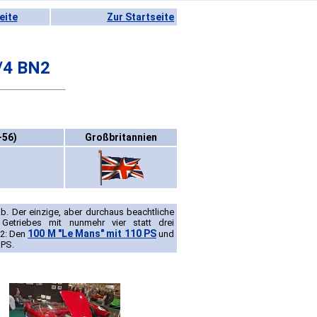
eite
Zur Startseite
/4 BN2
-56)
Großbritannien
. Der einzige, aber durchaus beachtliche
etriebes mit nunmehr vier statt drei
100 M "Le Mans" mit 110 PS
N2: Den
und
 PS.