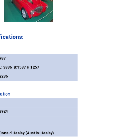
ications:
987
L: 3836 B:1537 H:1257
2286
ation
3924
Donald Healey (Austin-Healey)