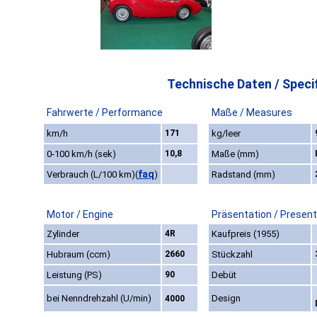
Technische Daten / Specif
Fahrwerte / Performance
Maße / Measures
km/h
171
kg/leer
0-100 km/h (sek)
10,8
Maße (mm)
faq
Verbrauch (L/100 km)
(
)
Radstand (mm)
Motor / Engine
Präsentation / Present
Zylinder
4R
Kaufpreis (1955)
Hubraum (ccm)
2660
Stückzahl
Leistung (PS)
90
Debüt
bei Nenndrehzahl (U/min)
Design
4000