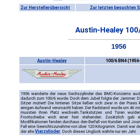
Zur Herstellerübersicht
Zur letzten besuchten S
Austin-Healey 100
1956
Austin-Healey
100/6 BN4 (1956
1956 wanderte der neue Sechszylinder des BMC-Konzerns auch 
dadurch zum 100/6 wurde. Doch dem Jubel folgte der Jammer: De
Sitzer mutiert! Die hinteren Sitze ließen sich zwar in der Praxis
einigen Aufwand verursacht haben: Der Radstand wurde um 46 mm 
mussten ihren Platz wechseln.Tankstutzen und Türen wurden
Frontscheibe wich einer fest stehenden. Zusätzlich gab es
Modifikationen fanden durchaus den Beifall von Kunden und Jour
Fall eine Gewichtszunahme von über 120 Kilogramm. Damit war de
Vierzylinder
der alte
. Doch dieses Unglück währte nur ein Jahr.