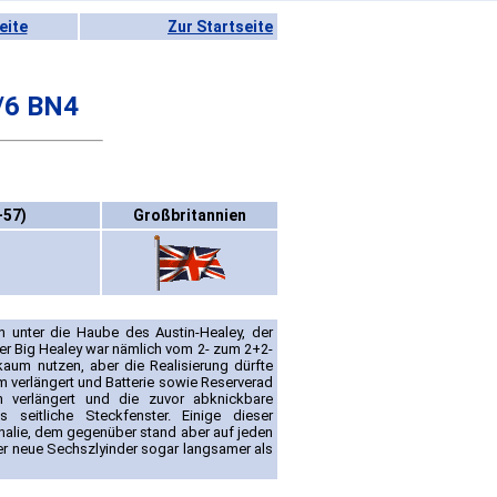
eite
Zur Startseite
/6 BN4
-57)
Großbritannien
unter die Haube des Austin-Healey, der
r Big Healey war nämlich vom 2- zum 2+2-
 kaum nutzen, aber die Realisierung dürfte
verlängert und Batterie sowie Reserverad
 verlängert und die zuvor abknickbare
 seitliche Steckfenster. Einige dieser
nalie, dem gegenüber stand aber auf jeden
r neue Sechszlyinder sogar langsamer als