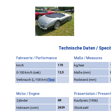
Technische Daten / Specif
Fahrwerte / Performance
Maße / Measures
km/h
170
kg/leer
0-100 km/h (sek)
12,5
Maße (mm)
faq
Verbrauch (L/100 km)
(
)
Radstand (mm)
Motor / Engine
Präsentation / Present
Zylinder
6R
Kaufpreis (1956)
Hubraum (ccm)
2639
Stückzahl