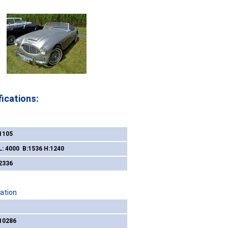
ications:
1105
L: 4000 B:1536 H:1240
2336
ation
10286