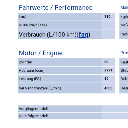
Fahrwerte / Performance
Maß
km/h
130
kg/l
0-100 km/h (sek)
Maß
faq
Verbrauch (L/100 km)
(
)
Rad
Motor / Engine
Prä
Zylinder
8R
Kauf
Hubraum (ccm)
2991
Stüc
Leistung (PS)
80
Deb
bei Nenndrehzahl (U/min)
Des
4000
Vorgängermodell
Nachfolgemodell