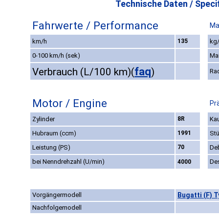
Technische Daten / Specif
Fahrwerte / Performance
Ma
km/h
135
kg/
0-100 km/h (sek)
Ma
faq
Verbrauch (L/100 km)
(
)
Ra
Motor / Engine
Pr
Zylinder
8R
Kau
Hubraum (ccm)
1991
St
Leistung (PS)
70
De
bei Nenndrehzahl (U/min)
De
4000
Vorgängermodell
Bugatti (F) 
Nachfolgemodell