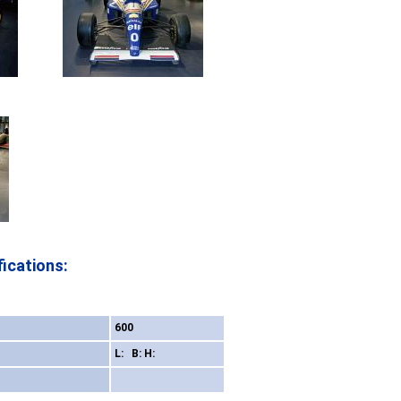
ications:
600
L: B: H: