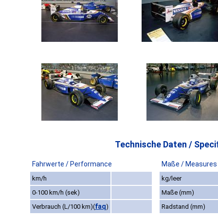
Technische Daten / Specif
Fahrwerte / Performance
Maße / Measures
km/h
kg/leer
0-100 km/h (sek)
Maße (mm)
faq
Verbrauch (L/100 km)
(
)
Radstand (mm)