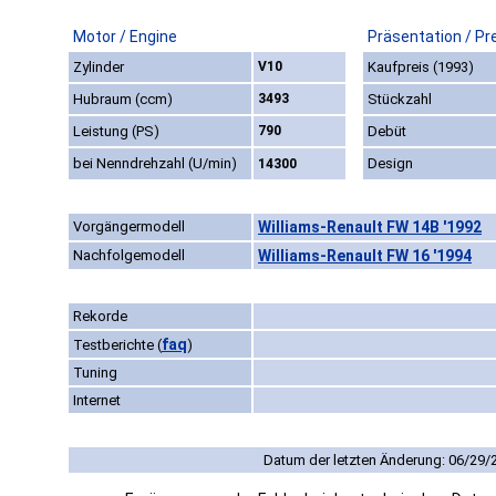
Motor / Engine
Präsentation / Pr
Zylinder
V10
Kaufpreis (1993)
Hubraum (ccm)
3493
Stückzahl
Leistung (PS)
790
Debüt
bei Nenndrehzahl (U/min)
Design
14300
Vorgängermodell
Williams-Renault FW 14B '1992
Nachfolgemodell
Williams-Renault FW 16 '1994
Rekorde
faq
Testberichte
(
)
Tuning
Internet
Datum der letzten Änderung: 06/29/