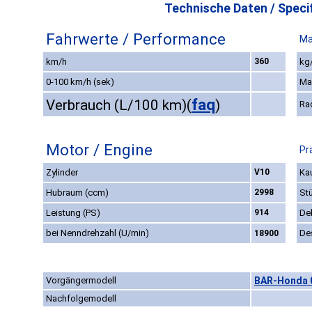
Technische Daten / Specif
Fahrwerte / Performance
Ma
km/h
360
kg/
0-100 km/h (sek)
Ma
faq
Verbrauch (L/100 km)
(
)
Ra
Motor / Engine
Pr
Zylinder
V10
Kau
Hubraum (ccm)
2998
St
Leistung (PS)
914
De
bei Nenndrehzahl (U/min)
De
18900
Vorgängermodell
BAR-Honda 0
Nachfolgemodell