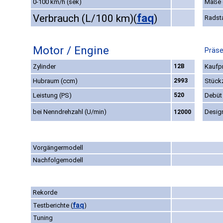
0-100 km/h (sek)
Maße
faq
Verbrauch (L/100 km)
(
)
Radst
Motor / Engine
Präse
Zylinder
12B
Kaufpr
Hubraum (ccm)
2993
Stück
Leistung (PS)
520
Debüt
bei Nenndrehzahl (U/min)
Desig
12000
Vorgängermodell
Nachfolgemodell
Rekorde
faq
Testberichte
(
)
Tuning