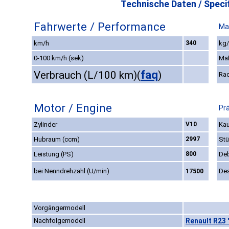
Technische Daten / Specif
Fahrwerte / Performance
Ma
km/h
340
kg/
0-100 km/h (sek)
Ma
faq
Verbrauch (L/100 km)
(
)
Ra
Motor / Engine
Pr
Zylinder
V10
Kau
Hubraum (ccm)
2997
Stü
Leistung (PS)
800
De
bei Nenndrehzahl (U/min)
De
17500
Vorgängermodell
Nachfolgemodell
Renault R23 