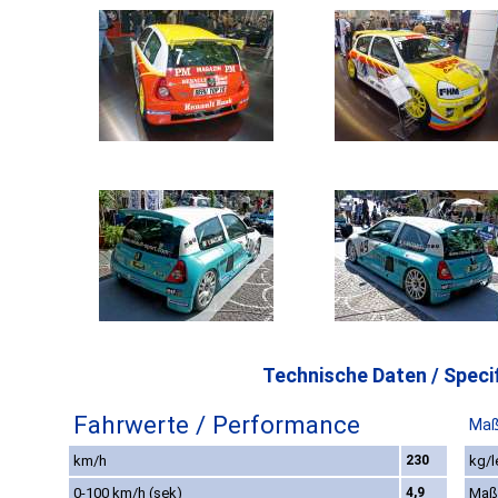
Technische Daten / Specif
Fahrwerte / Performance
Maß
km/h
230
kg/l
0-100 km/h (sek)
4,9
Maß