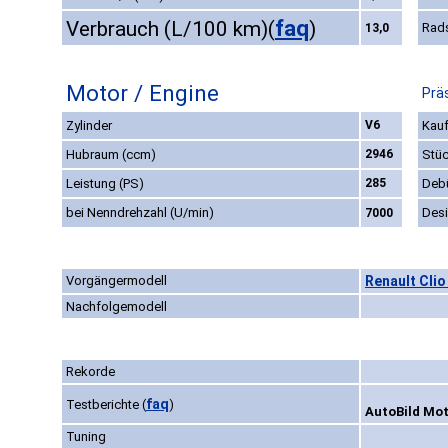
faq
Verbrauch (L/100 km)
(
)
Rad
13,0
Motor / Engine
Prä
Zylinder
V6
Kauf
Hubraum (ccm)
2946
Stüc
Leistung (PS)
285
Deb
bei Nenndrehzahl (U/min)
Des
7000
Vorgängermodell
Renault Clio
Nachfolgemodell
Rekorde
faq
Testberichte
(
)
AutoBild Mot
Tuning