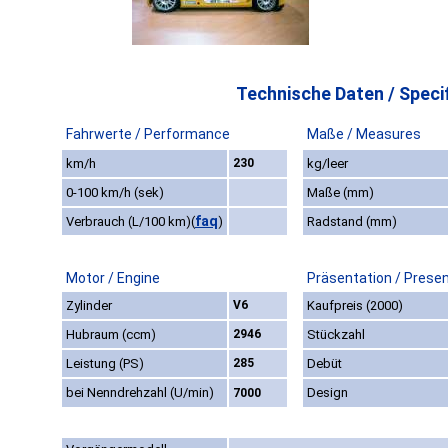
Technische Daten / Specif
Fahrwerte / Performance
Maße / Measures
km/h
230
kg/leer
0-100 km/h (sek)
Maße (mm)
faq
Verbrauch (L/100 km)
(
)
Radstand (mm)
Motor / Engine
Präsentation / Prese
Zylinder
V6
Kaufpreis (2000)
Hubraum (ccm)
2946
Stückzahl
Leistung (PS)
285
Debüt
bei Nenndrehzahl (U/min)
Design
7000