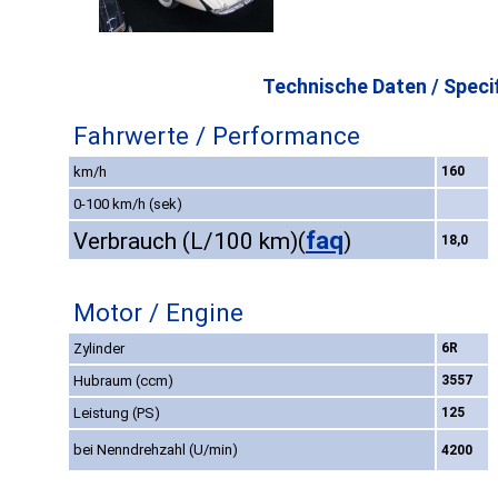
Technische Daten / Specif
Fahrwerte / Performance
km/h
160
0-100 km/h (sek)
faq
Verbrauch (L/100 km)
(
)
18,0
Motor / Engine
Zylinder
6R
Hubraum (ccm)
3557
Leistung (PS)
125
bei Nenndrehzahl (U/min)
4200