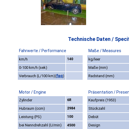
Technische Daten / Specif
Fahrwerte / Performance
Maße / Measures
km/h
140
kg/leer
0-100 km/h (sek)
Maße (mm)
faq
Verbrauch (L/100 km)
(
)
Radstand (mm)
Motor / Engine
Präsentation / Prese
Zylinder
6R
Kaufpreis (1953)
Hubraum (ccm)
2984
Stückzahl
Leistung (PS)
100
Debüt
bei Nenndrehzahl (U/min)
Design
4500