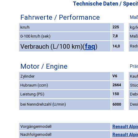
Technische Daten / Specif
Fahrwerte / Performance
Maß
km/h
225
kg/l
0-100 km/h (sek)
7,8
Maß
faq
Verbrauch (L/100 km)
(
)
Rad
14,0
Motor / Engine
Prä
Zylinder
V6
Kauf
Hubraum (ccm)
2664
Stüc
Leistung (PS)
150
Deb
bei Nenndrehzahl (U/min)
Des
6000
Vorgängermodell
Renault Alpi
Nachfolgemodell
Renault Alpi