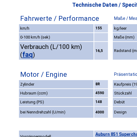
Technische Daten / Specif
Fahrwerte / Performance
Maße / Me
km/h
155
kg/leer
0-100 km/h (sek)
Maße (mm)
Verbrauch (L/100 km)
Radstand (
16,5
faq
(
)
Motor / Engine
Präsentatio
Zylinder
8R
Kaufpreis (1
Hubraum (ccm)
4590
Stückzahl
Leistung (PS)
148
Debüt
bei Nenndrehzahl (U/min)
Design
4000
Auburn 851 Supercha
Vorgängermodell