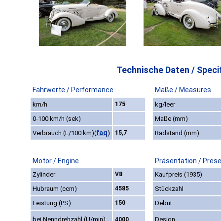
Technische Daten / Specif
Fahrwerte / Performance
Maße / Measures
km/h
175
kg/leer
0-100 km/h (sek)
Maße (mm)
faq
Verbrauch (L/100 km)
(
)
15,7
Radstand (mm)
Motor / Engine
Präsentation / Pres
Zylinder
V8
Kaufpreis (1935)
Hubraum (ccm)
4585
Stückzahl
Leistung (PS)
150
Debüt
bei Nenndrehzahl (U/min)
Design
4000