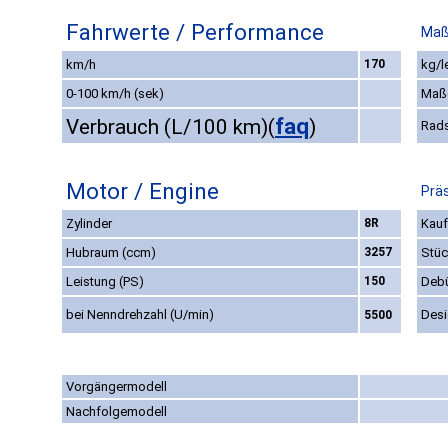
Fahrwerte / Performance
Maß
km/h
170
kg/l
0-100 km/h (sek)
Maß
faq
Verbrauch (L/100 km)
(
)
Rad
Motor / Engine
Präs
Zylinder
8R
Kauf
Hubraum (ccm)
3257
Stüc
Leistung (PS)
150
Deb
bei Nenndrehzahl (U/min)
Des
5500
Vorgängermodell
Nachfolgemodell