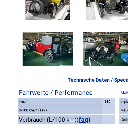
Technische Daten / Specif
Fahrwerte / Performance
Maß
km/h
130
kg/l
0-100 km/h (sek)
Maß
faq
Verbrauch (L/100 km)
(
)
Rad