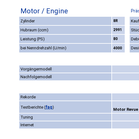
Motor / Engine
Prä
Zylinder
8R
Kauf
Hubraum (ccm)
2991
Stüc
Leistung (PS)
80
Deb
bei Nenndrehzahl (U/min)
Des
4000
Vorgängermodell
Nachfolgemodell
Rekorde
faq
Testberichte
(
)
Motor Revue 
Tuning
Internet