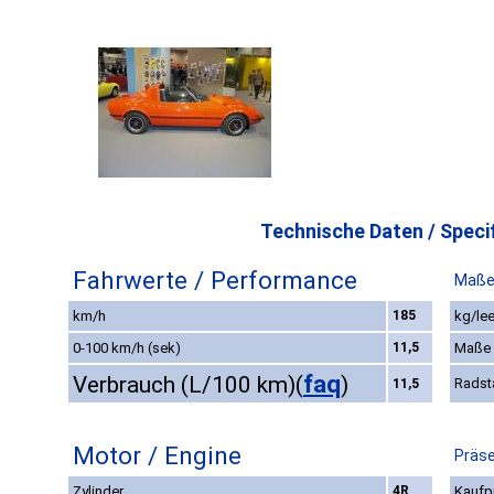
Technische Daten / Specif
Fahrwerte / Performance
Maße
km/h
185
kg/lee
0-100 km/h (sek)
11,5
Maße
faq
Verbrauch (L/100 km)
(
)
Radst
11,5
Motor / Engine
Präse
Zylinder
4R
Kaufpr