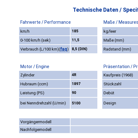
Technische Daten / Specif
Fahrwerte / Performance
Maße / Measure
km/h
185
kg/leer
0-100 km/h (sek)
11,5
Maße (mm)
faq
Verbrauch (L/100 km)
(
)
8,5 (DIN)
Radstand (mm)
Motor / Engine
Präsentation / P
Zylinder
4R
Kaufpreis (1968)
Hubraum (ccm)
1897
Stückzahl
Leistung (PS)
90
Debüt
bei Nenndrehzahl (U/min)
Design
5100
Vorgängermodell
Nachfolgemodell