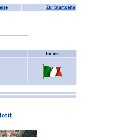
eite
Zur Startseite
Italien
otti: