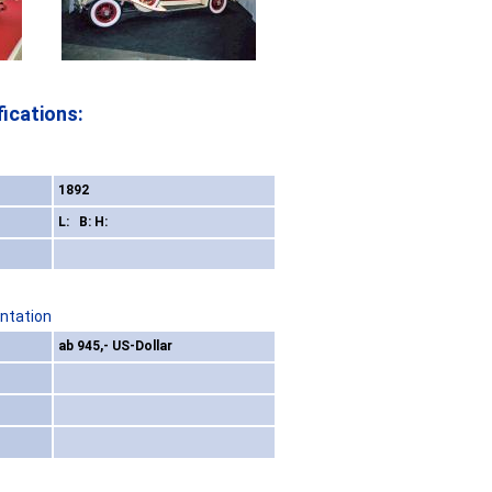
ications:
1892
L: B: H:
ntation
ab 945,- US-Dollar