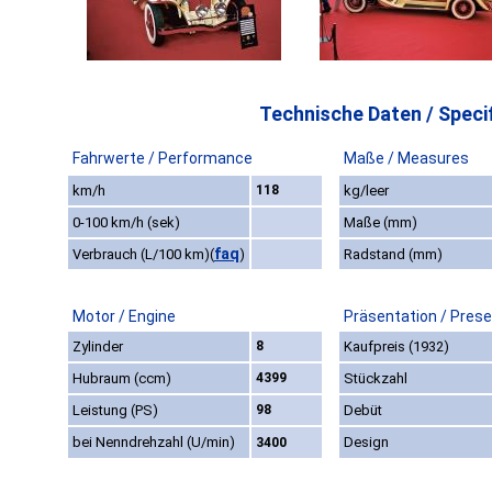
Technische Daten / Specif
Fahrwerte / Performance
Maße / Measures
km/h
118
kg/leer
0-100 km/h (sek)
Maße (mm)
faq
Verbrauch (L/100 km)
(
)
Radstand (mm)
Motor / Engine
Präsentation / Prese
Zylinder
8
Kaufpreis (1932)
Hubraum (ccm)
4399
Stückzahl
Leistung (PS)
98
Debüt
bei Nenndrehzahl (U/min)
Design
3400