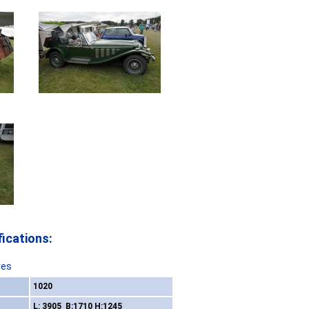
ications:
res
1020
L: 3905 B:1710 H:1245