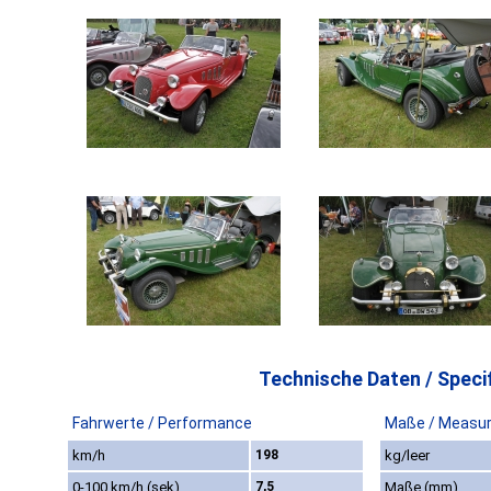
Technische Daten / Specif
Fahrwerte / Performance
Maße / Measu
km/h
198
kg/leer
0-100 km/h (sek)
7,5
Maße (mm)