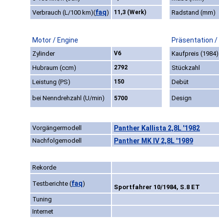
faq
Verbrauch (L/100 km)
(
)
11,3 (Werk)
Radstand (mm)
Motor / Engine
Präsentation /
Zylinder
V6
Kaufpreis (1984)
Hubraum (ccm)
2792
Stückzahl
Leistung (PS)
150
Debüt
bei Nenndrehzahl (U/min)
Design
5700
Vorgängermodell
Panther Kallista 2,8L '1982
Nachfolgemodell
Panther MK IV 2,8L '1989
Rekorde
faq
Testberichte
(
)
Sportfahrer 10/1984, S.8 ET
Tuning
Internet