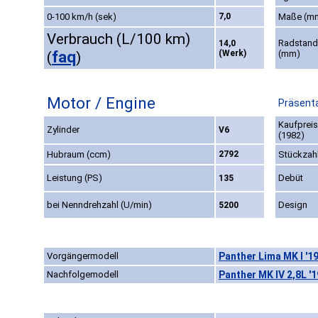
0-100 km/h (sek)
7,0
Maße (m
Verbrauch (L/100 km)
Radstand
14,0
faq
(Werk)
(mm)
(
)
Motor / Engine
Präsenta
Kaufpreis
Zylinder
V6
(1982)
Hubraum (ccm)
2792
Stückzah
Leistung (PS)
Debüt
135
bei Nenndrehzahl (U/min)
Design
5200
Vorgängermodell
Panther Lima MK I '1
Nachfolgemodell
Panther MK IV 2,8L '