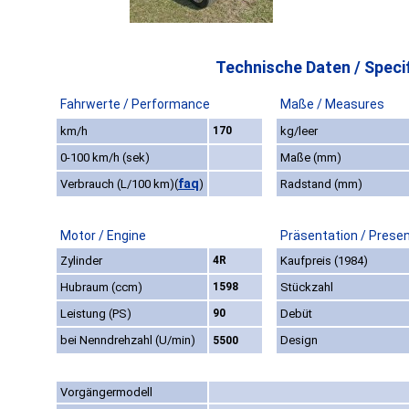
Technische Daten / Specif
Fahrwerte / Performance
Maße / Measures
km/h
170
kg/leer
0-100 km/h (sek)
Maße (mm)
faq
Verbrauch (L/100 km)
(
)
Radstand (mm)
Motor / Engine
Präsentation / Prese
Zylinder
4R
Kaufpreis (1984)
Hubraum (ccm)
1598
Stückzahl
Leistung (PS)
90
Debüt
bei Nenndrehzahl (U/min)
Design
5500
Vorgängermodell