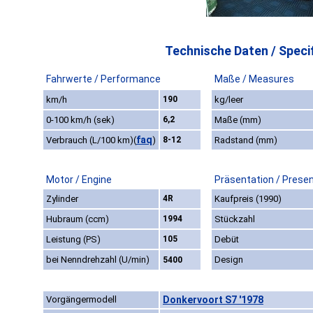
Technische Daten / Specif
Fahrwerte / Performance
Maße / Measures
km/h
190
kg/leer
0-100 km/h (sek)
6,2
Maße (mm)
faq
Verbrauch (L/100 km)
(
)
8-12
Radstand (mm)
Motor / Engine
Präsentation / Prese
Zylinder
4R
Kaufpreis (1990)
Hubraum (ccm)
1994
Stückzahl
Leistung (PS)
105
Debüt
bei Nenndrehzahl (U/min)
Design
5400
Vorgängermodell
Donkervoort S7 '1978