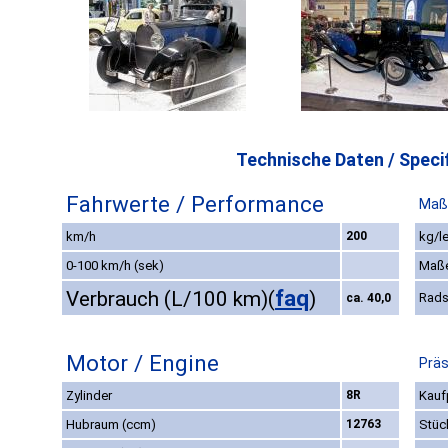
Technische Daten / Specif
Fahrwerte / Performance
Maß
km/h
200
kg/l
0-100 km/h (sek)
Maß
faq
Verbrauch (L/100 km)
(
)
Rads
ca. 40,0
Motor / Engine
Präs
Zylinder
8R
Kauf
Hubraum (ccm)
12763
Stüc