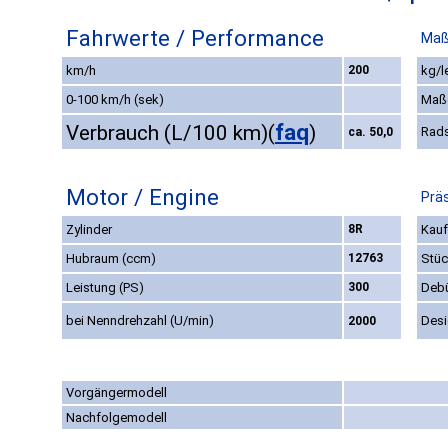
Fahrwerte / Performance
Maß
km/h
200
kg/l
0-100 km/h (sek)
Maß
faq
Verbrauch (L/100 km)
(
)
Rad
ca. 50,0
Motor / Engine
Präs
Zylinder
8R
Kauf
Hubraum (ccm)
12763
Stüc
Leistung (PS)
300
Deb
bei Nenndrehzahl (U/min)
Des
2000
Vorgängermodell
Nachfolgemodell