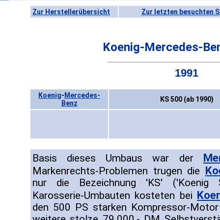
Zur Herstellerübersicht
Zur letzten besuchten S
Koenig-Mercedes-Be
1991
Koenig
-
Mercedes-
KS 500 (ab 1990)
Benz
Me
Basis dieses Umbaus war der
Ko
Markenrechts-Problemen trugen die
nur die Bezeichnung 'KS' ('Koenig S
Koen
Karosserie-Umbauten kosteten bei
den 500 PS starken Kompressor-Motor
weitere stolze 79.000,- DM Selbstverst