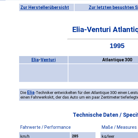
Zur Herstellerübersicht
Zur letzten besuchten S
Elia-Venturi Atlant
1995
Elia
-
Venturi
Atlantique 300
Elia
Die
-Techniker entwickelten für den Atlantique 300 einen Leis
einen Fahrwerkskit, der das Auto um ein paar Zentimeter tieferlegt
Technische Daten / Specif
Fahrwerte / Performance
Maße / Measures
km/h
285
kg/leer