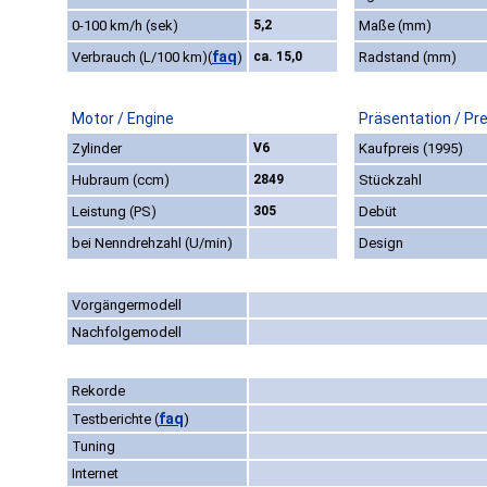
0-100 km/h (sek)
5,2
Maße (mm)
faq
Verbrauch (L/100 km)
(
)
ca. 15,0
Radstand (mm)
Motor / Engine
Präsentation / Pr
Zylinder
V6
Kaufpreis (1995)
Hubraum (ccm)
2849
Stückzahl
Leistung (PS)
305
Debüt
bei Nenndrehzahl (U/min)
Design
Vorgängermodell
Nachfolgemodell
Rekorde
faq
Testberichte
(
)
Tuning
Internet