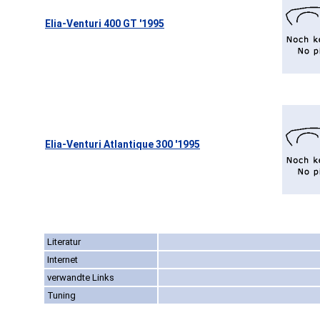
Elia-Venturi 400 GT '1995
Elia-Venturi Atlantique 300 '1995
Literatur
Internet
verwandte Links
Tuning