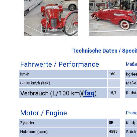
Technische Daten / Specif
Fahrwerte / Performance
Maße
km/h
160
kg/lee
0-100 km/h (sek)
Maße
faq
Verbrauch (L/100 km)
(
)
Radst
15,7
Motor / Engine
Präse
Zylinder
8R
Kaufpr
Hubraum (ccm)
4585
Stück