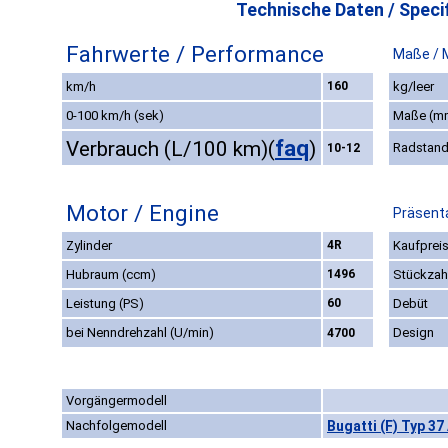
Technische Daten / Specif
Fahrwerte / Performance
Maße / 
km/h
160
kg/leer
0-100 km/h (sek)
Maße (m
faq
Verbrauch (L/100 km)
(
)
Radstan
10-12
Motor / Engine
Präsenta
Zylinder
4R
Kaufpreis
Hubraum (ccm)
1496
Stückzah
Leistung (PS)
60
Debüt
bei Nenndrehzahl (U/min)
Design
4700
Vorgängermodell
Nachfolgemodell
Bugatti (F) Typ 37