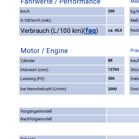
Fahrwerte / Performance
Maß
km/h
200
kg/l
0-100 km/h (sek)
Maß
faq
Verbrauch (L/100 km)
(
)
Rad
ca. 40,0
Motor / Engine
Präs
Zylinder
8R
Kauf
Hubraum (ccm)
12763
Stüc
Leistung (PS)
300
Deb
bei Nenndrehzahl (U/min)
Des
2000
Vorgängermodell
Nachfolgemodell