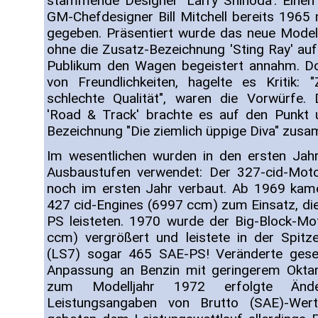
stammende Designer 'Larry Shinoda'. Eine
GM-Chefdesigner Bill Mitchell bereits 1965 
gegeben. Präsentiert wurde das neue Model
ohne die Zusatz-Bezeichnung 'Sting Ray' auf
Publikum den Wagen begeistert annahm. Do
von Freundlichkeiten, hagelte es Kritik: 
schlechte Qualität", waren die Vorwürfe.
'Road & Track' brachte es auf den Punkt 
Bezeichnung "Die ziemlich üppige Diva" zus
Im wesentlichen wurden in den ersten Jahr
Ausbaustufen verwendet: Der 327-cid-Mo
noch im ersten Jahr verbaut. Ab 1969 kam
427 cid-Engines (6997 ccm) zum Einsatz, d
PS leisteten. 1970 wurde der Big-Block-Mo
ccm) vergrößert und leistete in der Spitz
(LS7) sogar 465 SAE-PS! Veränderte geset
Anpassung an Benzin mit geringerem Oktang
zum Modelljahr 1972 erfolgte Än
Leistungsangaben von Brutto (SAE)-Wer