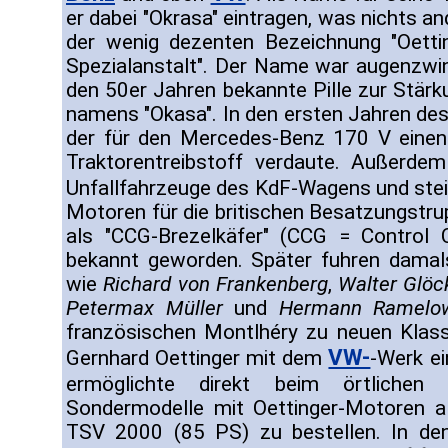
er dabei "Okrasa" eintragen, was nichts an
der wenig dezenten Bezeichnung "Oettin
Spezialanstalt". Der Name war augenzwin
den 50er Jahren bekannte Pille zur Stär
namens "Okasa". In den ersten Jahren des
der für den Mercedes-Benz 170 V einen 
Traktorentreibstoff verdaute. Außerdem
Unfallfahrzeuge des KdF-Wagens und stei
Motoren für die britischen Besatzungstru
als "CCG-Brezelkäfer" (CCG = Control
bekannt geworden. Später fuhren damal
wie
Richard von Frankenberg
,
Walter Glöc
Petermax Müller
und
Hermann Ramelo
französischen Montlhéry zu neuen Klas
VW-
Gernhard Oettinger mit dem
-Werk ei
ermöglichte direkt beim örtliche
Sondermodelle mit Oettinger-Motoren 
TSV 2000 (85 PS) zu bestellen. In den