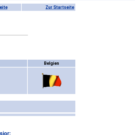
eite
Zur Startseite
Belgien
sior: