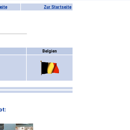
eite
Zur Startseite
Belgien
ot: