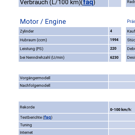
faq
Verbrauch (L/100 km)
(
)
Rad
Motor / Engine
Prä
Zylinder
4
Kauf
Hubraum (ccm)
1994
Stüc
Leistung (PS)
220
Deb
bei Nenndrehzahl (U/min)
Des
6230
Vorgängermodell
Nachfolgemodell
Rekorde
0-100 km/h:
faq
Testberichte
(
)
Tuning
Internet