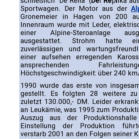
schließlich "De Rella" (
De
r
Re
p
l
ika au
Sportwagen. Der Motor aus der
Al
Gronemeier in Hagen von 200 au
Innenraum wurde mit Leder, elektri
einer Alpine-Steroanlage aus
ausgestattet. Strohm hatte eine
zuverlässigen und wartungsfreund
einer aufsehen erregenden Kaross
ansprechenden Fahrleistu
Höchstgeschwindigkeit: über 240 km/
1990 wurde das erste von insgesam
gestellt. Es folgten 28 weitere z
zuletzt 130.000,- DM. Leider erkra
an Leukämie, was 1995 zum Produkt
Auszug aus der Produktionshalle
Einstellung der Produktion führ
verstarb 2001 an den Folgen seiner K