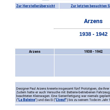
Zur Herstellerübersicht
Zur letzten besuchten S
Arzens
1938 - 1942
Arzens
1938 - 1942
Designer Paul Arzens kreierte insgesamt fünf Prototypen, die Ihrer
Zudem hatte er auch Versuche mit Batterie-betriebenen Fahrzeuge
beachteten Kleinwagen. Eine Serienfertigung war niemals gepla
La Baleine
L'oeuf
("
") und das Ei ("
") bis zu seinem Tode im Jahr 1