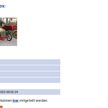
os:
2023 00:02:29
n können
hier
mitgeteilt werden.