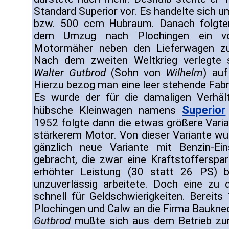
Standard Superior vor. Es handelte sich 
bzw. 500 ccm Hubraum. Danach folgte
dem Umzug nach Plochingen ein 
Motormäher neben den Lieferwagen z
Nach dem zweiten Weltkrieg verlegte 
Walter Gutbrod
(Sohn von
Wilhelm
) au
Hierzu bezog man eine leer stehende Fabr
Es wurde der für die damaligen Verhäl
Superior
hübsche Kleinwagen namens
1952 folgte dann die etwas größere Varia
stärkerem Motor. Von dieser Variante w
gänzlich neue Variante mit Benzin-Ei
gebracht, die zwar eine Kraftstofferspar
erhöhter Leistung (30 statt 26 PS) 
unzuverlässig arbeitete. Doch eine zu 
schnell für Geldschwierigkeiten. Bereit
Plochingen und Calw an die Firma Bauknec
Gutbrod
mußte sich aus dem Betrieb zur